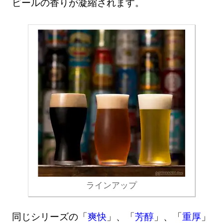
ビールの香りが凝縮されます。
ラインアップ
同じシリーズの「
爽快
」、「
芳醇
」、「
重厚
」