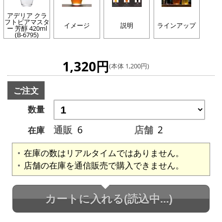
アデリア クラ
フトビアマスタ
イメージ
説明
ラインアップ
ー 芳醇 420ml
(B-6795)
1,320円
(本体 1,200円)
ご注文
数量
通販
6
店舗
2
在庫
在庫の数はリアルタイムではありません。
店舗の在庫を通信販売で購入できません。
カートに入れる
(読込中...)