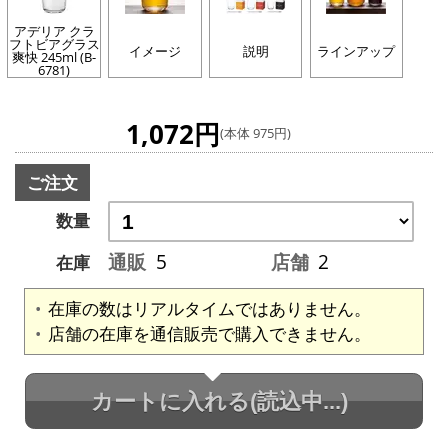
アデリア クラ
フトビアグラス
イメージ
説明
ラインアップ
爽快 245ml (B-
6781)
1,072円
(本体 975円)
ご注文
数量
通販
5
店舗
2
在庫
在庫の数はリアルタイムではありません。
店舗の在庫を通信販売で購入できません。
カートに入れる
(読込中...)