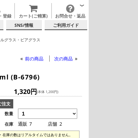
・登録
カート(ご精算)
お問合せ・返品
SNS/情報
ご利用ガイド
ールグラス・ビアグラス
他ブランド
前の商品
次の商品
(B-6796)
1,320円
(本体 1,200円)
ご注文
数量
通販
7
店舗
2
在庫
在庫の数はリアルタイムではありません。