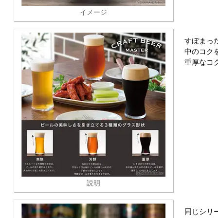
イメージ
すぼまっ
中のコク
重厚なコ
説明
同じシリ