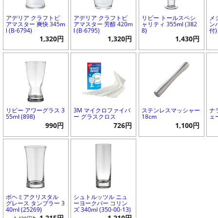
アデリア クラフトビ
アデリア クラフトビ
リビー トールスペシ
メ
アマスター 爽快 345m
アマスター 芳醇 420m
ャリティ 355ml (382
ンハ
l (B-6794)
l (B-6795)
8)
付)
1,320円
1,320円
1,430円
リビー アワーグラス 3
3M マイクロファイバ
ステンレスマッシャー
ナ
55ml (898)
ー グラスクロス
18cm
ェ
990円
726円
1,100円
ボヘミアクリスタル
シュトルッツル ニュ
グレース タンブラー 3
ーヨークバー コリン
40ml (25269)
ズ 340ml (350-00-13)