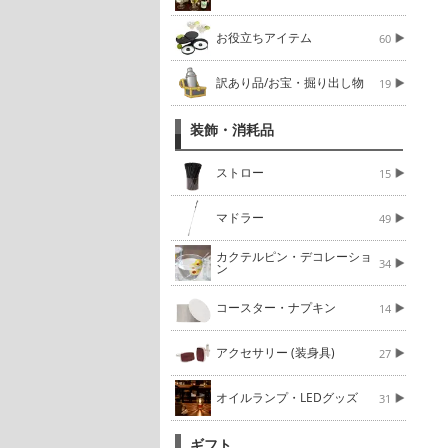
お役立ちアイテム
60
訳あり品/お宝・掘り出し物
19
装飾・消耗品
ストロー
15
マドラー
49
カクテルピン・デコレーショ
34
ン
コースター・ナプキン
14
アクセサリー (装身具)
27
オイルランプ・LEDグッズ
31
ギフト