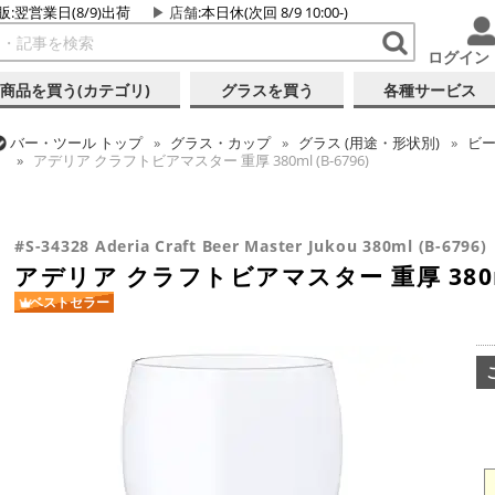
販:翌営業日(8/9)出荷
店舗
:本日休(次回 8/9 10:00-)
ログイン
商品を買う(カテゴリ)
グラスを買う
各種サービス
バー・ツール
トップ
グラス・カップ
グラス (用途・形状別)
ビ
アデリア クラフトビアマスター 重厚 380ml (B-6796)
バー・ツール
トップ
グラス・カップ
グラス (ブランド別)
その
アデリア クラフトビアマスター 重厚 380ml (B-6796)
#S-34328 Aderia Craft Beer Master Jukou 380ml (B-6796)
アデリア クラフトビアマスター 重厚 380ml 
ベストセラー