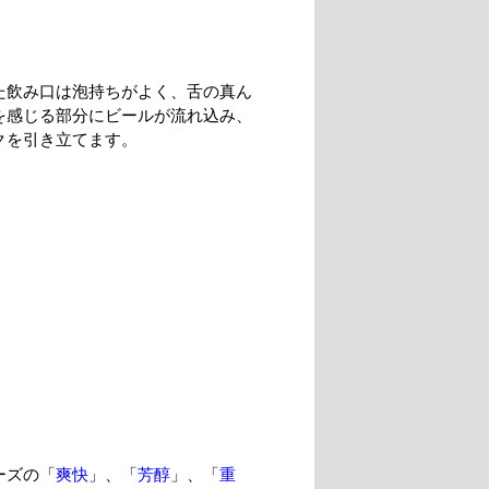
た飲み口は泡持ちがよく、舌の真ん
を感じる部分にビールが流れ込み、
クを引き立てます。
ーズの「
爽快
」、「
芳醇
」、「
重