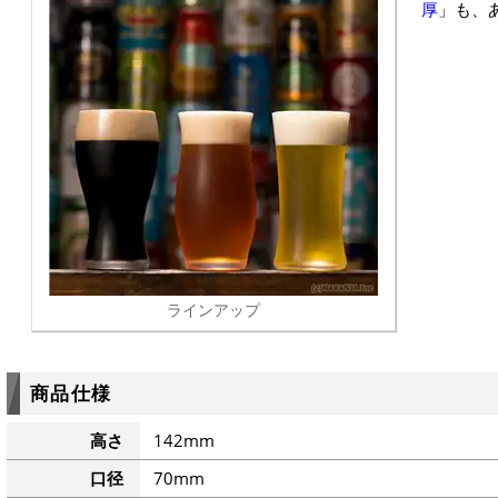
厚
」も、
ラインアップ
商品仕様
高さ
142mm
口径
70mm