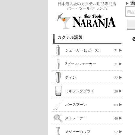
通
日本最大級のカクテル用品専門店
バー・ツール ナランハ
カクテル調製
シェーカー (3ピース)
71
2ピースシェーカー
31
ティン
22
ミキシンググラス
29
バースプーン
63
ストレーナー
49
メジャーカップ
57