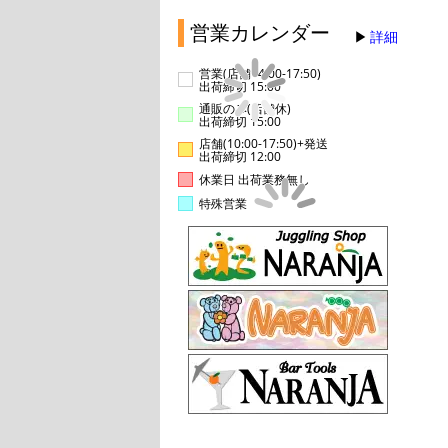
営業カレンダー
詳細
営業(店舗14:00-17:50)
出荷締切 15:00
通販のみ(店舗休)
出荷締切 15:00
店舗(10:00-17:50)+発送
出荷締切 12:00
休業日 出荷業務無し
特殊営業