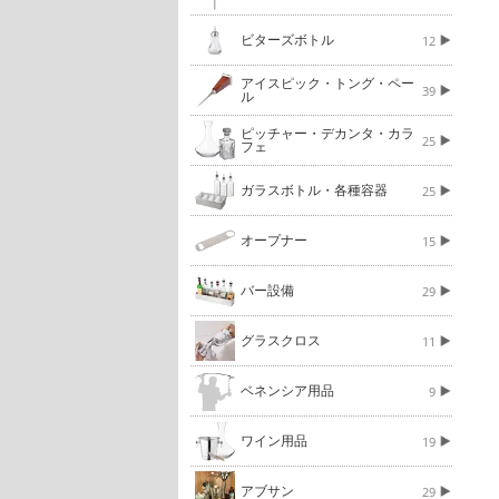
ビターズボトル
12
アイスピック・トング・ペー
39
ル
ピッチャー・デカンタ・カラ
25
フェ
ガラスボトル・各種容器
25
オープナー
15
バー設備
29
グラスクロス
11
ベネンシア用品
9
ワイン用品
19
アブサン
29