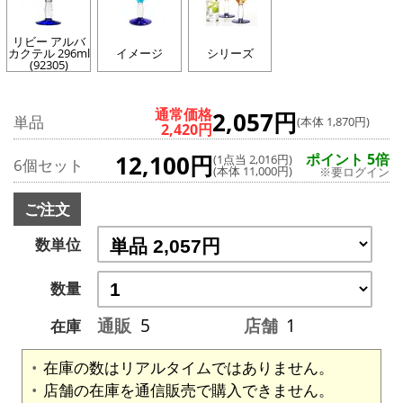
リビー アルバ
カクテル 296ml
イメージ
シリーズ
(92305)
通常価格
2,057円
単品
(本体 1,870円)
2,420円
12,100円
ポイント 5倍
(1点当 2,016円)
6個セット
(本体 11,000円)
※要ログイン
ご注文
数単位
数量
通販
5
店舗
1
在庫
在庫の数はリアルタイムではありません。
店舗の在庫を通信販売で購入できません。