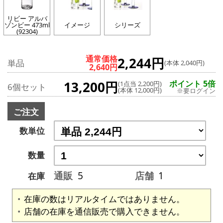
リビー アルバ
ゾンビー 473ml
イメージ
シリーズ
(92304)
通常価格
2,244円
単品
(本体 2,040円)
2,640円
13,200円
ポイント 5倍
(1点当 2,200円)
6個セット
(本体 12,000円)
※要ログイン
ご注文
数単位
数量
通販
5
店舗
1
在庫
在庫の数はリアルタイムではありません。
店舗の在庫を通信販売で購入できません。