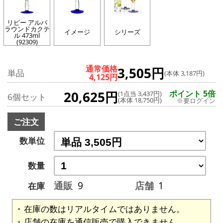
リビー アルバ
ラウンドカクテ
イメージ
シリーズ
ル 473ml
(92309)
通常価格
3,505円
単品
(本体 3,187円)
4,125円
20,625円
ポイント 5倍
(1点当 3,437円)
6個セット
(本体 18,750円)
※要ログイン
ご注文
数単位
数量
通販
9
店舗
1
在庫
在庫の数はリアルタイムではありません。
店舗の在庫を通信販売で購入できません。