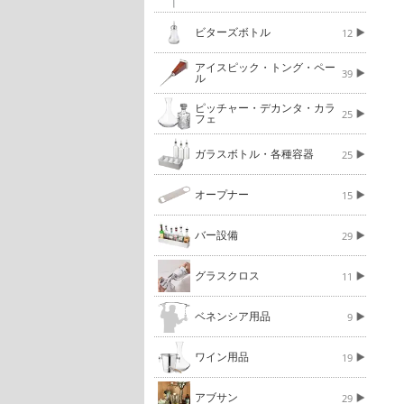
ビターズボトル
12
アイスピック・トング・ペー
39
ル
ピッチャー・デカンタ・カラ
25
フェ
ガラスボトル・各種容器
25
オープナー
15
バー設備
29
グラスクロス
11
ベネンシア用品
9
ワイン用品
19
アブサン
29