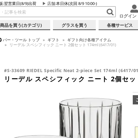
販:翌営業日(8/9)出荷
店舗
:本日休(次回 8/9 10:00-)
ログイン
商品を買う(カテゴリ)
グラスを買う
各種サービス
バー・ツール
トップ
ギフト
ギフト向け各種アイテム
リーデル スペシフィック ニート 2個セット 174ml (6417/01)
バー・ツール
トップ
グラス・カップ
グラス (ブランド別)
リー
バー・ツール
トップ
グラス・カップ
グラス (用途・形状別)
ロ
リーデル スペシフィック ニート 2個セット 174ml (6417/01)
リーデル スペシフィック ニート 2個セット 174ml (6417/01)
#S-33609 RIEDEL Specific Neat 2-piece Set 174ml (6417/01
リーデル スペシフィック ニート 2個セット 17