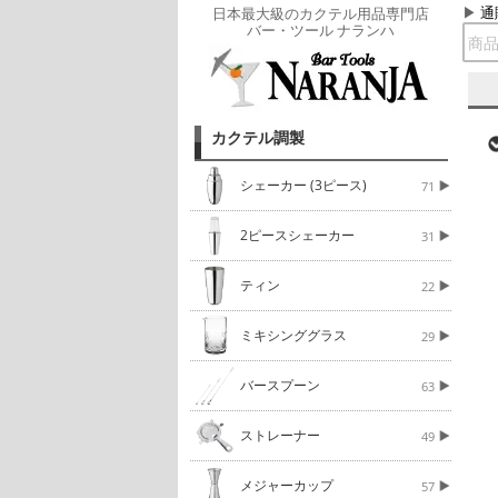
通
日本最大級のカクテル用品専門店
バー・ツール ナランハ
カクテル調製
シェーカー (3ピース)
71
2ピースシェーカー
31
ティン
22
ミキシンググラス
29
バースプーン
63
ストレーナー
49
メジャーカップ
57