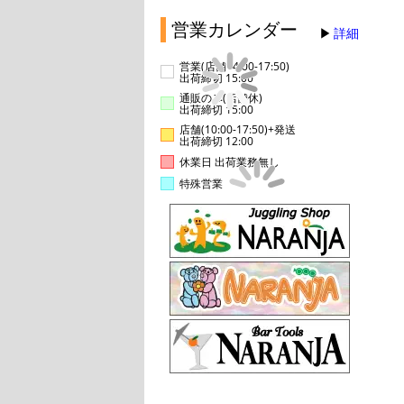
営業カレンダー
詳細
営業(店舗14:00-17:50)
出荷締切 15:00
通販のみ(店舗休)
出荷締切 15:00
店舗(10:00-17:50)+発送
出荷締切 12:00
休業日 出荷業務無し
特殊営業