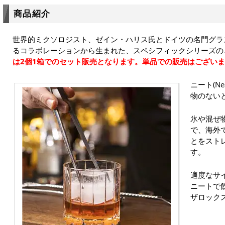
商品紹介
世界的ミクソロジスト、ゼイン・ハリス氏とドイツの名門グラ
るコラボレーションから生まれた、スペシフィックシリーズの
は2個1箱でのセット販売となります。単品での販売はござい
ニート(N
物のない
氷や混ぜ
で、海外
とをスト
す。
適度なサ
ニートで
ザロック