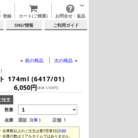
・登録
カート(ご精算)
お問合せ・返品
SNS/情報
ご利用ガイド
デル
ックグラス
前の商品
次の商品
)
4ml (6417/01)
6,050円
(本体 5,500円)
ご注文
数量
通販
3(
※
)
店舗
1
在庫
在庫数以上のご注文は要5営業日(
詳細
)
在庫の数はリアルタイムではありません。