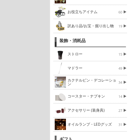
お役立ちアイテム
60
訳あり品/お宝・掘り出し物
19
装飾・消耗品
ストロー
15
マドラー
49
カクテルピン・デコレーショ
34
ン
コースター・ナプキン
14
アクセサリー (装身具)
27
オイルランプ・LEDグッズ
31
ギフト