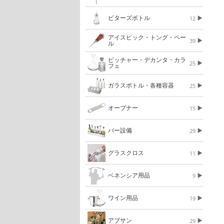
ビターズボトル
12
アイスピック・トング・ペー
39
ル
ピッチャー・デカンタ・カラ
25
フェ
ガラスボトル・各種容器
25
オープナー
15
バー設備
29
グラスクロス
11
ベネンシア用品
9
ワイン用品
19
アブサン
29