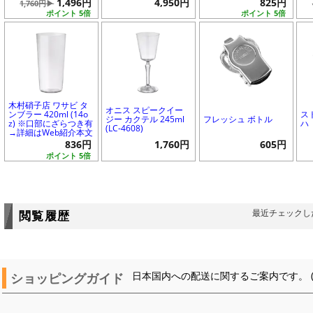
1,496円
4,950円
825円
1,760円▶
ポイント 5倍
ポイント 5倍
木村硝子店 ワサビ タ
オニス スピークイー
ンブラー 420ml (14o
ス
ジー カクテル 245ml
フレッシュ ボトル
z) ※口部にざらつき有
ハ
(LC-4608)
→詳細はWeb紹介本文
836円
1,760円
605円
ポイント 5倍
最近チェックし
閲覧履歴
ショッピングガイド
日本国内への配送に関するご案内です。 