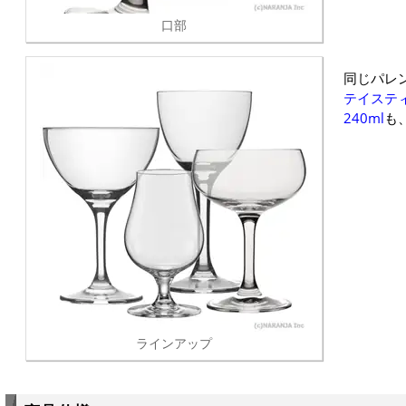
口部
同じパレ
テイスティ
240ml
も
ラインアップ