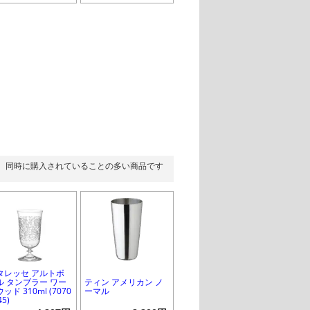
同時に購入されていることの多い商品です
タレッセ アルトボ
ル タンブラー ワー
ティン アメリカン ノ
ッド 310ml (7070
ーマル
45)