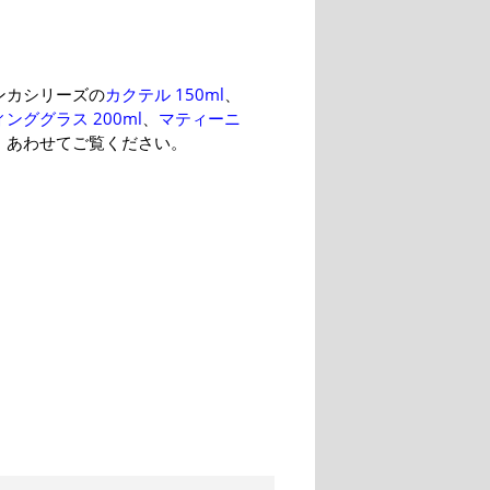
ンカシリーズの
カクテル 150ml
、
ンググラス 200ml
、
マティーニ
、あわせてご覧ください。