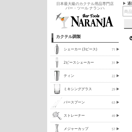
通
日本最大級のカクテル用品専門店
バー・ツール ナランハ
カクテル調製
シェーカー (3ピース)
71
2ピースシェーカー
31
ティン
22
ミキシンググラス
29
バースプーン
63
ストレーナー
49
メジャーカップ
57