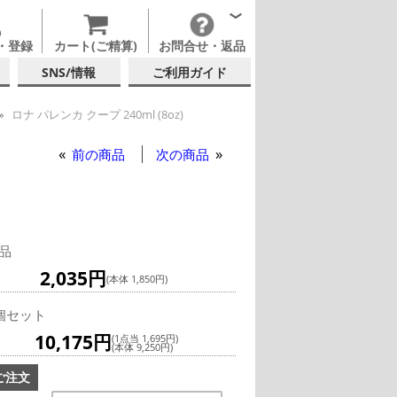
・登録
カート(ご精算)
お問合せ・返品
SNS/情報
ご利用ガイド
ロナ パレンカ クープ 240ml (8oz)
ャンパングラス
前の商品
次の商品
品
2,035円
(本体 1,850円)
個セット
10,175円
(1点当 1,695円)
(本体 9,250円)
ご注文