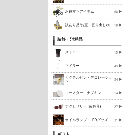
お役立ちアイテム
60
訳あり品/お宝・掘り出し物
19
装飾・消耗品
ストロー
15
マドラー
49
カクテルピン・デコレーショ
34
ン
コースター・ナプキン
14
アクセサリー (装身具)
27
オイルランプ・LEDグッズ
31
ギフト