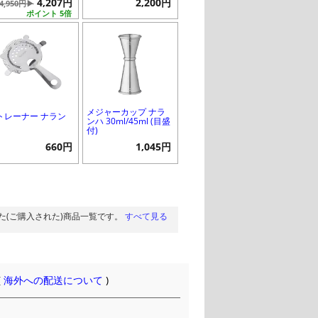
4,207円
2,200円
4,950円▶
ポイント 5倍
メジャーカップ ナラ
トレーナー ナラン
ンハ 30ml/45ml (目盛
付)
660円
1,045円
た(ご購入された)商品一覧です。
すべて見る
(
海外への配送について
)