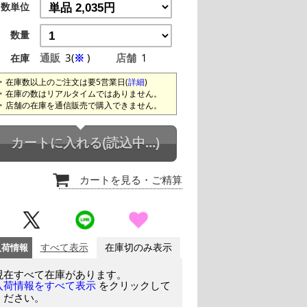
数単位
数量
通販
3(
※
)
店舗
1
在庫
在庫数以上のご注文は要5営業日(
詳細
)
在庫の数はリアルタイムではありません。
店舗の在庫を通信販売で購入できません。
カートに入れる
(読込中...)
カートを見る
・ご精算
入荷情報
すべて表示
在庫切のみ表示
現在すべて在庫があります。
をクリックして
入荷情報をすべて表示
ください。