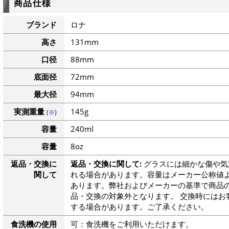
商品仕様
ブランド
ロナ
高さ
131mm
口径
88mm
底面径
72mm
最大径
94mm
実測重量
145g
(
※
)
容量
240ml
容量
8oz
返品・交換に
返品・交換に関して:
グラスには細かな傷や気
関して
れる場合があります。容量はメーカー公称値よ
あります。弊社およびメーカーの基準で商品
品・交換の対象外となります。 交換時にはお
する場合があります。ご了承ください。
食洗機の使用
可：食洗機をご利用いただけます。