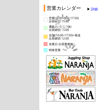
営業カレンダー
詳細
営業(店舗14:00-17:50)
出荷締切 15:00
通販のみ(店舗休)
出荷締切 15:00
店舗(10:00-17:50)+発送
出荷締切 12:00
休業日 出荷業務無し
特殊営業