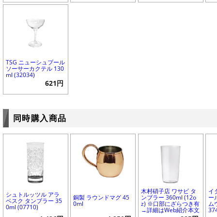
TSG ニューシュプール
ソーサーカクテル 130
ml (32034)
621円
同時購入商品
木村硝子店 ワサビ タ
イ
シュトルッツル アラ
銅製 ラウンドマグ 45
ンブラー 360ml (12o
ー
ベスク タンブラー 35
0ml
z) ※口部にざらつき有
ムウ
0ml (07710)
→詳細はWeb紹介本文
37