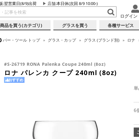
販:翌営業日(8/9)出荷
店舗
:本日休(次回 8/9 10:00-)
ログイン
商品を買う(カテゴリ)
グラスを買う
各種サービス
バー・ツール
トップ
グラス・カップ
グラス (ブランド別)
ロナ
バー・ツール
トップ
グラス・カップ
グラス (用途・形状別)
シ
ロナ パレンカ クープ 240ml (8oz)
#S-26719 RONA Palenka Coupe 240ml (8oz)
ロナ パレンカ クープ 240ml (8oz)
おすすめ
単
6