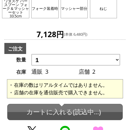
ワダスケ バー
スプーン フォ
ーク＆マッシャ
フォーク装着時
マッシャー部分
ねじ
ーセット
33.5cm
7,128円
(本体 6,480円)
ご注文
数量
通販
3
店舗
2
在庫
在庫の数はリアルタイムではありません。
店舗の在庫を通信販売で購入できません。
カートに入れる
(読込中...)