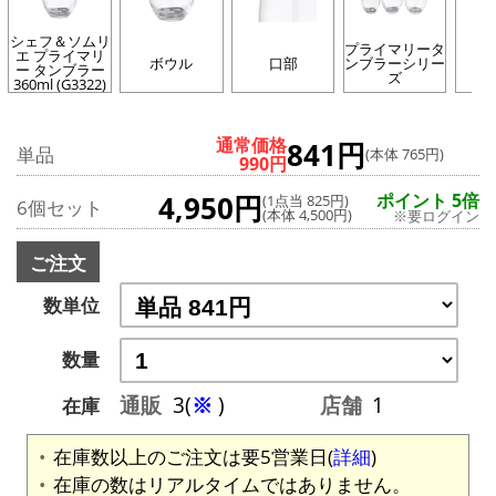
シェフ＆ソムリ
プライマリータ
エ プライマリ
ボウル
口部
ンブラーシリー
イ
ー タンブラー
ズ
360ml (G3322)
通常価格
841円
単品
(本体 765円)
990円
4,950円
ポイント 5倍
(1点当 825円)
6個セット
(本体 4,500円)
※要ログイン
ご注文
数単位
数量
通販
3(
※
)
店舗
1
在庫
在庫数以上のご注文は要5営業日(
詳細
)
在庫の数はリアルタイムではありません。