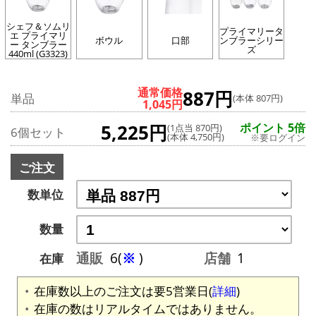
シェフ＆ソムリ
プライマリータ
エ プライマリ
ボウル
口部
ンブラーシリー
ー タンブラー
ズ
440ml (G3323)
通常価格
887円
単品
(本体 807円)
1,045円
5,225円
ポイント 5倍
(1点当 870円)
6個セット
(本体 4,750円)
※要ログイン
ご注文
数単位
数量
通販
6(
※
)
店舗
1
在庫
在庫数以上のご注文は要5営業日(
詳細
)
在庫の数はリアルタイムではありません。