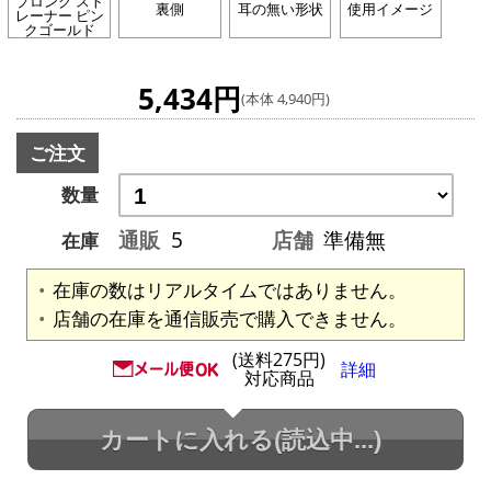
プロング スト
裏側
耳の無い形状
使用イメージ
レーナー ピン
クゴールド
5,434円
(本体 4,940円)
ご注文
数量
通販
5
店舗
準備無
在庫
在庫の数はリアルタイムではありません。
店舗の在庫を通信販売で購入できません。
(送料275円)
詳細
対応商品
カートに入れる
(読込中...)