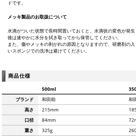
ドです。
メッキ製品のお取扱について
水滴がついた状態で長時間置いておくと、水滴状の変色が発生
後は速やかに水分を拭き取ってから保管してください。
また、傷やメッキの剥がれの原因となりますので、研磨剤の入
いスポンジでの洗浄は避けてください。
商品仕様
500ml
35
ブランド
和田助
和
高さ
215mm
18
口径
84mm
72
重さ
325g
26