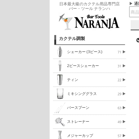
通
日本最大級のカクテル用品専門店
バー・ツール ナランハ
カクテル調製
シェーカー (3ピース)
71
2ピースシェーカー
31
ティン
22
ミキシンググラス
29
バースプーン
63
ストレーナー
49
メジャーカップ
57