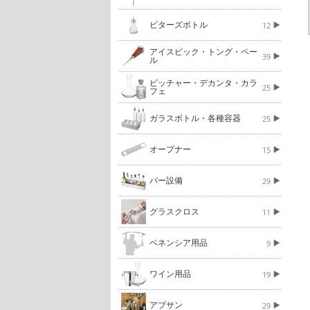
ビターズボトル
12
アイスピック・トング・ペー
39
ル
ピッチャー・デカンタ・カラ
25
フェ
ガラスボトル・各種容器
25
オープナー
15
バー設備
29
グラスクロス
11
ベネンシア用品
9
ワイン用品
19
アブサン
29