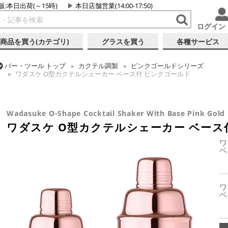
販:本日出荷(～15時)
本日店舗営業(14:00-17:50)
ログイン
商品を買う(カテゴリ)
グラスを買う
各種サービス
バー・ツール
トップ
カクテル調製
ピンクゴールドシリーズ
ワダスケ O型カクテルシェーカー ベース付 ピンクゴールド
バー・ツール
トップ
カクテル調製
シェーカー (3ピース)
ワダスケ O型カクテルシェーカー ベース付 ピンクゴールド
Wadasuke O-Shape Cocktail Shaker With Base Pink Gold
ワダスケ O型カクテルシェーカー ベース
ワ
ベ
ワ
ベ