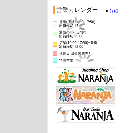
営業カレンダー
詳細
営業(店舗14:00-17:50)
出荷締切 15:00
通販のみ(店舗休)
出荷締切 15:00
店舗(10:00-17:50)+発送
出荷締切 12:00
休業日 出荷業務無し
特殊営業