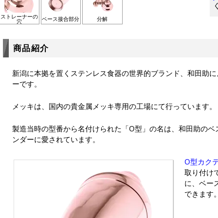
ストレーナーの
ベース接合部分
分解
穴
商品紹介
新潟に本拠を置くステンレス食器の世界的ブランド、和田助によ
ーです。
メッキは、国内の貴金属メッキ専用の工場にて行っています。
製造当時の型番から名付けられた「O型」の名は、和田助のベ
ンダーに愛されています。
O型カク
取り付け
に、ベー
できます