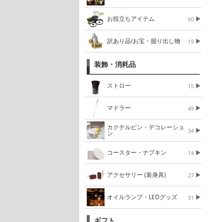
お役立ちアイテム
60
訳あり品/お宝・掘り出し物
19
装飾・消耗品
ストロー
15
マドラー
49
カクテルピン・デコレーショ
34
ン
コースター・ナプキン
14
アクセサリー (装身具)
27
オイルランプ・LEDグッズ
31
ギフト