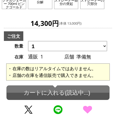
クテルシェーカ
ストレーナー部
ストレーナーの
分解
ー 700ml ピン
分の突起
穴部分
クゴールド
14,300円
(本体 13,000円)
ご注文
数量
通販
1
店舗
準備無
在庫
在庫の数はリアルタイムではありません。
店舗の在庫を通信販売で購入できません。
カートに入れる
(読込中...)