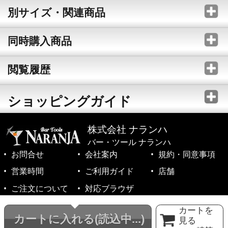
別サイズ・関連商品
同時購入商品
閲覧履歴
ショッピングガイド
株式会社 ナランハ
バー・ツール ナランハ
お問合せ
会社案内
規約・同意事項
営業時間
ご利用ガイド
店舗
ご注文について
対応ブラウザ
©1999-2026 NARANJA Inc. All Rights Reserved.
カートを
カートに入れる
(読込中...)
見る