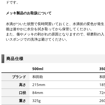
ドです。
メッキ製品のお取扱について
水滴がついた状態で長時間置いておくと、水滴状の変色が発生
後は速やかに水分を拭き取ってから保管してください。
また、傷やメッキの剥がれの原因となりますので、研磨剤の入
いスポンジでの洗浄は避けてください。
商品仕様
500ml
35
ブランド
和田助
和
高さ
215mm
18
口径
84mm
72
重さ
325g
26