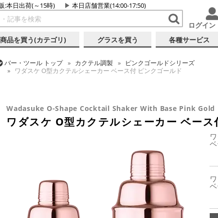
販:本日出荷(～15時)
本日店舗営業(14:00-17:50)
ログイン
商品を買う(カテゴリ)
グラスを買う
各種サービス
バー・ツール
トップ
カクテル調製
ピンクゴールドシリーズ
ワダスケ O型カクテルシェーカー ベース付 ピンクゴールド
バー・ツール
トップ
カクテル調製
シェーカー (3ピース)
ワダスケ O型カクテルシェーカー ベース付 ピンクゴールド
Wadasuke O-Shape Cocktail Shaker With Base Pink Gold
ワダスケ O型カクテルシェーカー ベース
ワ
ベ
ワ
ベ