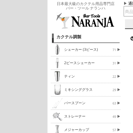
通
日本最大級のカクテル用品専門店
バー・ツール ナランハ
カクテル調製
シェーカー (3ピース)
71
2ピースシェーカー
31
ティン
22
ミキシンググラス
29
バースプーン
63
ストレーナー
49
メジャーカップ
57