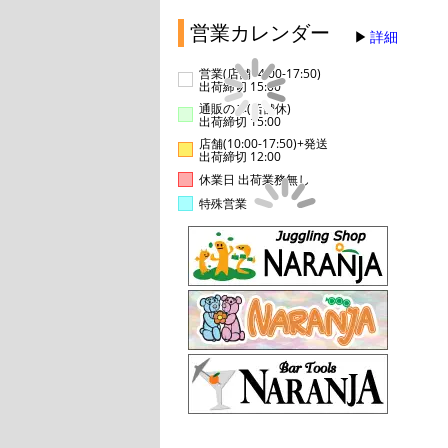
営業カレンダー
詳細
営業(店舗14:00-17:50)
出荷締切 15:00
通販のみ(店舗休)
出荷締切 15:00
店舗(10:00-17:50)+発送
出荷締切 12:00
休業日 出荷業務無し
特殊営業