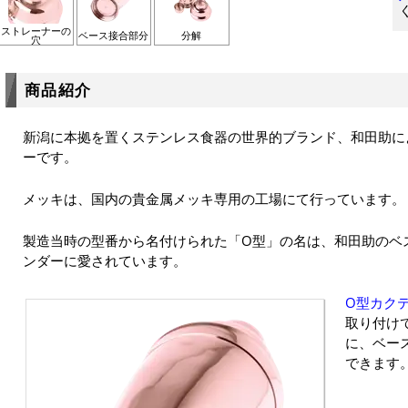
ストレーナーの
ベース接合部分
分解
穴
商品紹介
新潟に本拠を置くステンレス食器の世界的ブランド、和田助によ
ーです。
メッキは、国内の貴金属メッキ専用の工場にて行っています。
製造当時の型番から名付けられた「O型」の名は、和田助のベ
ンダーに愛されています。
O型カク
取り付け
に、ベー
できます