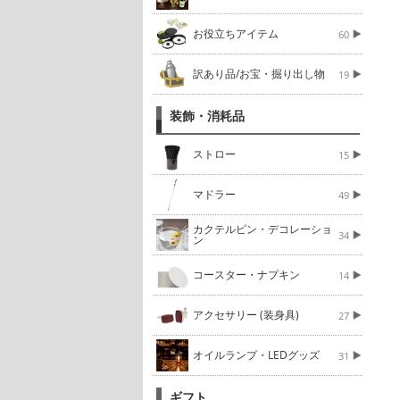
お役立ちアイテム
60
訳あり品/お宝・掘り出し物
19
装飾・消耗品
ストロー
15
マドラー
49
カクテルピン・デコレーショ
34
ン
コースター・ナプキン
14
アクセサリー (装身具)
27
オイルランプ・LEDグッズ
31
ギフト