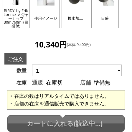
BIRDY. by Erik
Lorincz メジャ
ーカップ
使用イメージ
撥水加工
目盛
30ml/60ml (目
盛付)
10,340円
(本体 9,400円)
ご注文
数量
通販
在庫切
店舗
準備無
在庫
在庫の数はリアルタイムではありません。
店舗の在庫を通信販売で購入できません。
カートに入れる
(読込中...)