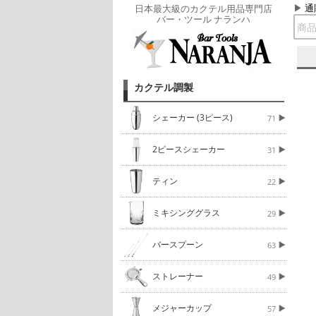
通
日本最大級のカクテル用品専門店
バー・ツール ナランハ
カクテル調製
シェーカー (3ピース)
71
2ピースシェーカー
31
ティン
22
ミキシンググラス
29
バースプーン
63
ストレーナー
49
メジャーカップ
57