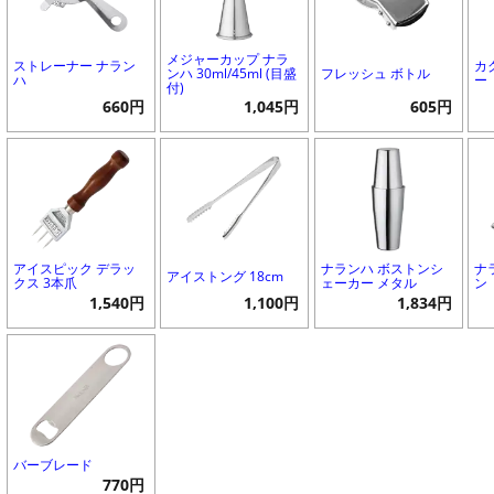
メジャーカップ ナラ
ストレーナー ナラン
カ
ンハ 30ml/45ml (目盛
フレッシュ ボトル
ハ
ー
付)
660円
1,045円
605円
アイスピック デラッ
ナランハ ボストンシ
ナ
アイストング 18cm
クス 3本爪
ェーカー メタル
ン
1,540円
1,100円
1,834円
バーブレード
770円