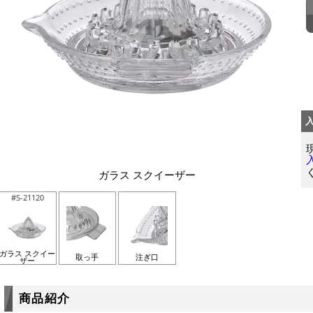
ガラス スクイーザー
#S-21120
ガラス スクイー
取っ手
注ぎ口
ザー
商品紹介