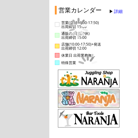
営業カレンダー
詳細
営業(店舗14:00-17:50)
出荷締切 15:00
通販のみ(店舗休)
出荷締切 15:00
店舗(10:00-17:50)+発送
出荷締切 12:00
休業日 出荷業務無し
特殊営業