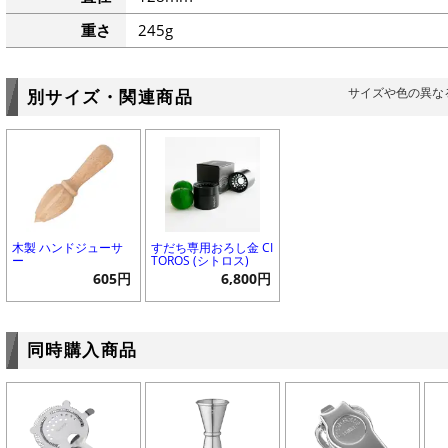
重さ
245g
サイズや色の異な
別サイズ・関連商品
木製 ハンドジューサ
すだち専用おろし金 CI
ー
TOROS (シトロス)
605円
6,800円
同時購入商品