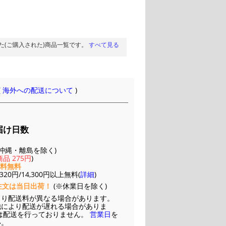
た(ご購入された)商品一覧です。
すべて見る
(
海外への配送について
)
届け日数
(※沖縄・離島を除く)
品 275円
)
送料無料
20円/14,300円以上無料(
詳細
)
注文は当日出荷！
(※休業日を除く)
より配送料が異なる場合があります。
他により配送が遅れる場合がありま
は配送を行っておりません。
営業日
を
い。