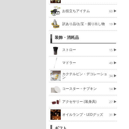
お役立ちアイテム
60
訳あり品/お宝・掘り出し物
19
装飾・消耗品
ストロー
15
マドラー
49
カクテルピン・デコレーショ
34
ン
コースター・ナプキン
14
アクセサリー (装身具)
27
オイルランプ・LEDグッズ
31
ギフト