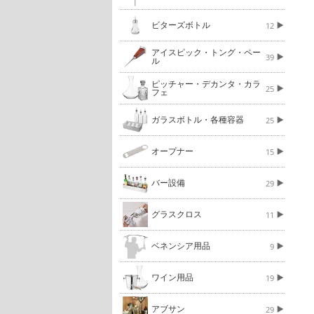
ビターズボトル
12
アイスピック・トング・ペー
39
ル
ピッチャー・デカンタ・カラ
25
フェ
ガラスボトル・各種容器
25
オープナー
15
バー設備
29
グラスクロス
11
ベネンシア用品
9
ワイン用品
19
アブサン
29