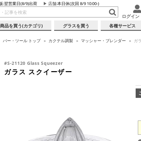
販:翌営業日(8/9)出荷
店舗
:本日休(次回 8/9 10:00-)
ログイン
商品を買う(カテゴリ)
グラスを買う
各種サービス
バー・ツール
トップ
カクテル調製
マッシャー・ブレンダー
ガラ
#S-21120 Glass Squeezer
ガラス スクイーザー