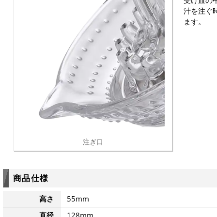
受け皿の
汁を注ぐ
ます。
注ぎ口
商品仕様
高さ
55mm
直径
128mm