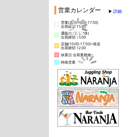
営業カレンダー
詳細
営業(店舗14:00-17:50)
出荷締切 15:00
通販のみ(店舗休)
出荷締切 15:00
店舗(10:00-17:50)+発送
出荷締切 12:00
休業日 出荷業務無し
特殊営業