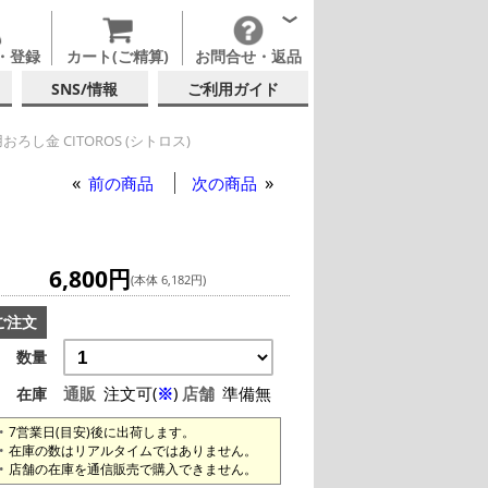
・登録
カート(ご精算)
お問合せ・返品
SNS/情報
ご利用ガイド
ろし金 CITOROS (シトロス)
前の商品
次の商品
6,800円
(本体 6,182円)
ご注文
数量
通販
注文可(
※
)
店舗
準備無
在庫
7営業日(目安)後に出荷します。
在庫の数はリアルタイムではありません。
店舗の在庫を通信販売で購入できません。