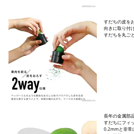
すだちの皮を
向きに取り付
すだちを丸ご
長年の金属部
すだちにフィ
0.2mmと非