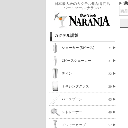
通
日本最大級のカクテル用品専門店
バー・ツール ナランハ
カクテル調製
シェーカー (3ピース)
71
2ピースシェーカー
31
ティン
22
ミキシンググラス
29
バースプーン
63
ストレーナー
49
メジャーカップ
57