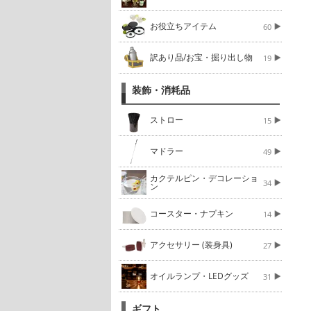
お役立ちアイテム
60
訳あり品/お宝・掘り出し物
19
装飾・消耗品
ストロー
15
マドラー
49
カクテルピン・デコレーショ
34
ン
コースター・ナプキン
14
アクセサリー (装身具)
27
オイルランプ・LEDグッズ
31
ギフト