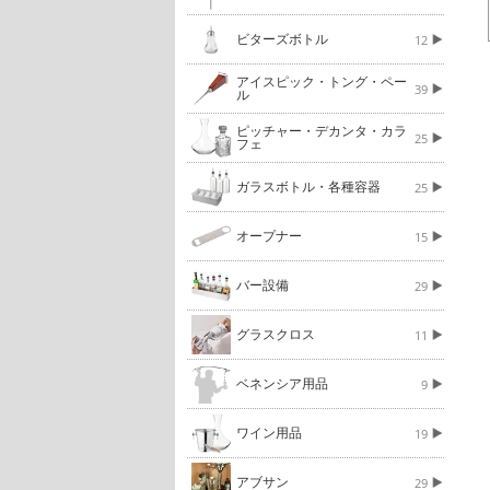
ビターズボトル
12
アイスピック・トング・ペー
39
ル
ピッチャー・デカンタ・カラ
25
フェ
ガラスボトル・各種容器
25
オープナー
15
バー設備
29
グラスクロス
11
ベネンシア用品
9
ワイン用品
19
アブサン
29