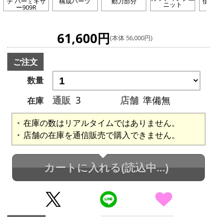
チ バーミキサ
構成パーツ
動力部分
使用
ニット
ー909R
61,600円
(本体 56,000円)
ご注文
数量
通販
3
店舗
準備無
在庫
在庫の数はリアルタイムではありません。
店舗の在庫を通信販売で購入できません。
カートに入れる
(読込中...)