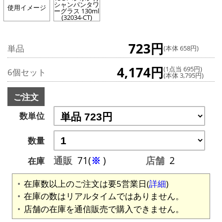
シャンパンタワ
使用イメージ
ーグラス 130ml
(32034-CT)
723円
単品
(本体 658円)
4,174円
(1点当 695円)
6個セット
(本体 3,795円)
ご注文
数単位
数量
通販
71(
※
)
店舗
2
在庫
在庫数以上のご注文は要5営業日(
詳細
)
在庫の数はリアルタイムではありません。
店舗の在庫を通信販売で購入できません。