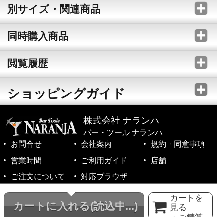
別サイズ・関連商品
同時購入商品
閲覧履歴
ショッピングガイド
株式会社 ナランハ
バー・ツール ナランハ
お問合せ
会社案内
規約・同意事項
営業時間
ご利用ガイド
店舗
ご注文について
対応ブラウザ
©1999-2026 NARANJA Inc. All Rights Reserved.
カートを
カートに入れる
(読込中...)
見る
・ご精算