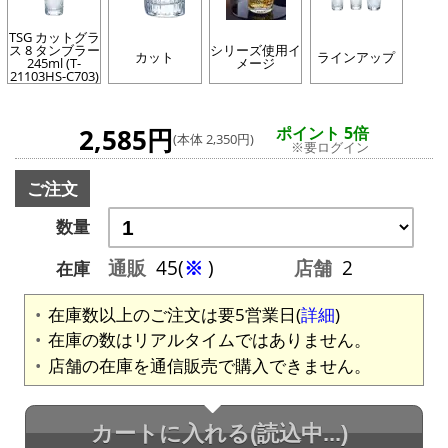
TSG カットグラ
ス 8 タンブラー
シリーズ使用イ
カット
ラインアップ
245ml (T-
メージ
21103HS-C703)
2,585円
ポイント 5倍
(本体 2,350円)
※要ログイン
ご注文
数量
通販
45(
※
)
店舗
2
在庫
在庫数以上のご注文は要5営業日(
詳細
)
在庫の数はリアルタイムではありません。
店舗の在庫を通信販売で購入できません。
カートに入れる
(読込中...)