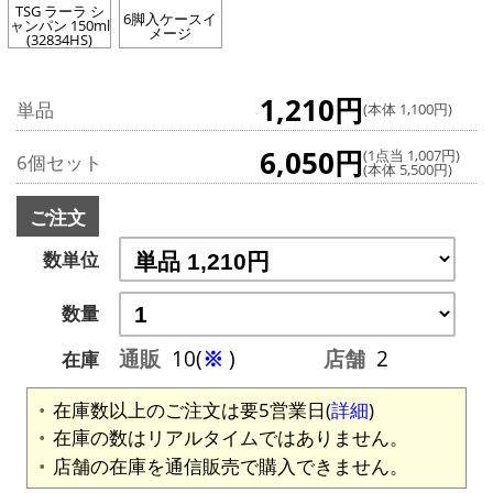
TSG ラーラ シ
6脚入ケースイ
ャンパン 150ml
メージ
(32834HS)
1,210円
単品
(本体 1,100円)
6,050円
(1点当 1,007円)
6個セット
(本体 5,500円)
ご注文
数単位
数量
通販
10(
※
)
店舗
2
在庫
在庫数以上のご注文は要5営業日(
詳細
)
在庫の数はリアルタイムではありません。
店舗の在庫を通信販売で購入できません。