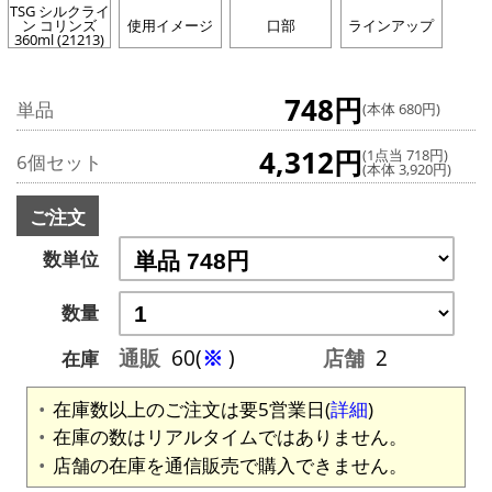
TSG シルクライ
ン コリンズ
使用イメージ
口部
ラインアップ
360ml (21213)
748円
単品
(本体 680円)
4,312円
(1点当 718円)
6個セット
(本体 3,920円)
ご注文
数単位
数量
通販
60(
※
)
店舗
2
在庫
在庫数以上のご注文は要5営業日(
詳細
)
在庫の数はリアルタイムではありません。
店舗の在庫を通信販売で購入できません。