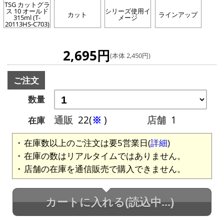
TSG カットグラ
ス 10 オールド
シリーズ使用イ
カット
ラインアップ
315ml (T-
メージ
20113HS-C703)
2,695円
(本体 2,450円)
ご注文
数量
通販
22(
※
)
店舗
1
在庫
在庫数以上のご注文は要5営業日(
詳細
)
在庫の数はリアルタイムではありません。
店舗の在庫を通信販売で購入できません。
カートに入れる
(読込中...)