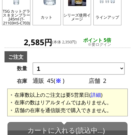
TSG カットグラ
ス 8 タンブラー
シリーズ使用イ
カット
ラインアップ
245ml (T-
メージ
21103HS-C703)
2,585円
ポイント 5倍
(本体 2,350円)
※要ログイン
ご注文
数量
通販
45(
※
)
店舗
2
在庫
在庫数以上のご注文は要5営業日(
詳細
)
在庫の数はリアルタイムではありません。
店舗の在庫を通信販売で購入できません。
カートに入れる
(読込中...)