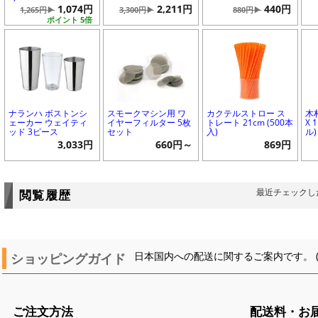
1,074円
2,211円
440円
1,265円▶
3,300円▶
880円▶
ポイント 5倍
ナランハ ボストンシ
スモークマシン用 ワ
カクテルストロー ス
木
ェーカー ウェイティ
イヤーフィルター 5枚
トレート 21cm (500本
X 
ッド 3ピース
セット
入)
ル)
3,033円
660円～
869円
最近チェックし
閲覧履歴
ショッピングガイド
日本国内への配送に関するご案内です。 
ご注文方法
配送料・お