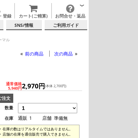
・登録
カート(ご精算)
お問合せ・返品
SNS/情報
ご利用ガイド
ーマル
ピアッツァ ティンノーマル
前の商品
次の商品
通常価格
2,970円
(本体 2,700円)
5,940円
ご注文
数量
通販
1
店舗
準備無
在庫
在庫の数はリアルタイムではありません。
店舗の在庫を通信販売で購入できません。