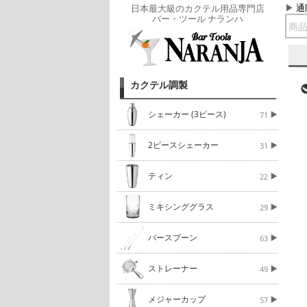
通
日本最大級のカクテル用品専門店
バー・ツール ナランハ
カクテル調製
シェーカー (3ピース)
71
2ピースシェーカー
31
ティン
22
ミキシンググラス
29
バースプーン
63
ストレーナー
49
メジャーカップ
57