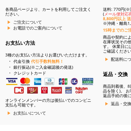
各商品ページより、カートを利用してご注文く
送料: 770円
ださい。
(
メール便対応商
8,800円以上 
ご注文について
※沖縄・離島1,3
お電話でのご案内について
15時までのご
商品や契約に
在庫状況その
お支払い方法
す。 休業日に
ご確認くださ
3種のお支払い方法よりお選びいただけます。
配送料に
代金引換
代引手数料無料！
銀行振込(※ご入金確認後の発送)
クレジットカード
返品・交換
商品到着後、8
品を除く)。 
返品手続の後
オンラインメンバーの方は後払いでのコンビニ
返品・交
支払も可能です。
お支払いについて