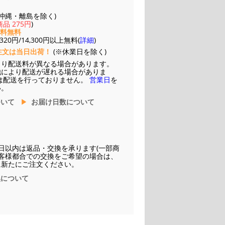
(※沖縄・離島を除く)
品 275円
)
送料無料
20円/14,300円以上無料(
詳細
)
注文は当日出荷！
(※休業日を除く)
より配送料が異なる場合があります。
他により配送が遅れる場合がありま
は配送を行っておりません。
営業日
を
い。
ついて
お届け日数について
日以内は返品・交換を承ります(一部商
お客様都合での交換をご希望の場合は、
に新たにご注文ください。
換について