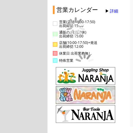
営業カレンダー
詳細
営業(店舗14:00-17:50)
出荷締切 15:00
通販のみ(店舗休)
出荷締切 15:00
店舗(10:00-17:50)+発送
出荷締切 12:00
休業日 出荷業務無し
特殊営業