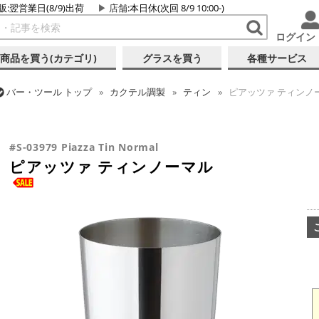
販:翌営業日(8/9)出荷
店舗
:本日休(次回 8/9 10:00-)
ログイン
商品を買う(カテゴリ)
グラスを買う
各種サービス
バー・ツール
トップ
カクテル調製
ティン
ピアッツァ ティンノ
バー・ツール
トップ
バーアイテム
訳あり品/お宝・掘り出し物
#S-03979 Piazza Tin Normal
ピアッツァ ティンノーマル