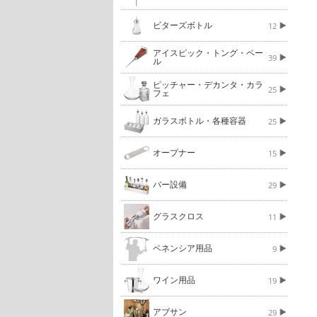
ビターズボトル
12
アイスピック・トング・ペー
39
ル
ピッチャー・デカンタ・カラ
25
フェ
ガラスボトル・各種容器
25
オープナー
15
バー設備
29
グラスクロス
11
ベネンシア用品
9
ワイン用品
19
アブサン
29