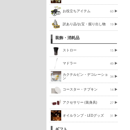
お役立ちアイテム
60
訳あり品/お宝・掘り出し物
19
装飾・消耗品
ストロー
15
マドラー
49
カクテルピン・デコレーショ
34
ン
コースター・ナプキン
14
アクセサリー (装身具)
27
オイルランプ・LEDグッズ
31
ギフト