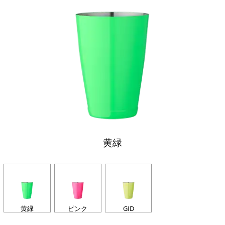
黄緑
黄緑
ピンク
GID