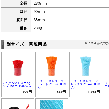
全長
280mm
口径
90mm
底面径
85mm
重さ
280g
サイズや色の異な
別サイズ・関連商品
カクテルストロー ス
カクテルストロー フ
カクテルストロー シ
マ
トレート 21cm (500本
レックス 21cm (500本
ップ 15cm (1000本入)
m 
入)
入)
902円
869円
1,265円