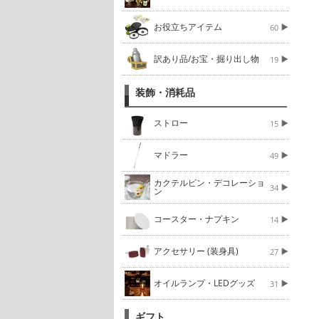
お役立ちアイテム
60
訳あり品/お宝・掘り出し物
19
装飾・消耗品
ストロー
15
マドラー
49
カクテルピン・デコレーショ
34
ン
コースター・ナプキン
14
アクセサリー (装身具)
27
オイルランプ・LEDグッズ
31
ギフト