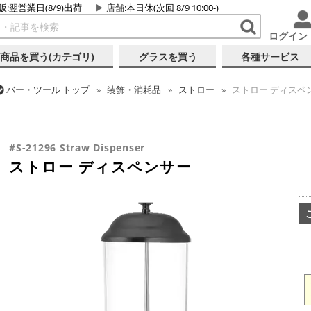
販:翌営業日(8/9)出荷
店舗
:本日休(次回 8/9 10:00-)
ログイン
商品を買う(カテゴリ)
グラスを買う
各種サービス
バー・ツール
トップ
装飾・消耗品
ストロー
ストロー ディスペ
バー・ツール
トップ
バーアイテム
バー設備
ストロー ディスペ
バー・ツール
トップ
バーアイテム
ガラスボトル・各種容器
スト
#S-21296 Straw Dispenser
ストロー ディスペンサー