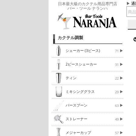
通
日本最大級のカクテル用品専門店
バー・ツール ナランハ
カクテル調製
シェーカー (3ピース)
71
2ピースシェーカー
31
ティン
22
ミキシンググラス
29
バースプーン
63
ストレーナー
49
メジャーカップ
57