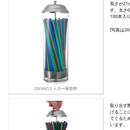
長さが2
す。太さ
100本入
(写真は2
20cmのストロー保管時
取り出す
げること
てくるた
います。