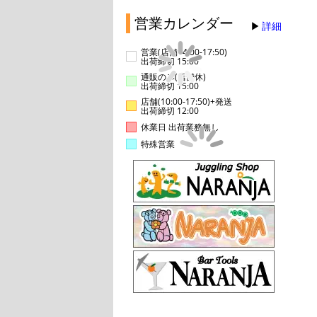
営業カレンダー
詳細
営業(店舗14:00-17:50)
出荷締切 15:00
通販のみ(店舗休)
出荷締切 15:00
店舗(10:00-17:50)+発送
出荷締切 12:00
休業日 出荷業務無し
特殊営業