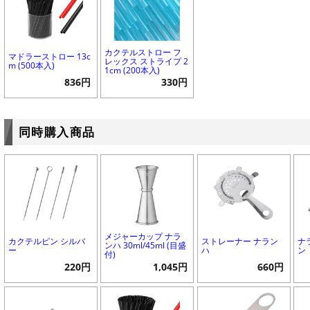
カクテルストロー フ
マドラーストロー 13c
レックス ストライプ 2
m (500本入)
1cm (200本入)
836円
330円
同時購入商品
メジャーカップ ナラ
カクテルピン シルバ
ストレーナー ナラン
ナ
ンハ 30ml/45ml (目盛
ー
ハ
ン
付)
220円
1,045円
660円