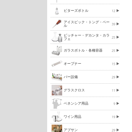
ビターズボトル
12
アイスピック・トング・ペー
39
ル
ピッチャー・デカンタ・カラ
25
フェ
ガラスボトル・各種容器
25
オープナー
15
バー設備
29
グラスクロス
11
ベネンシア用品
9
ワイン用品
19
アブサン
29