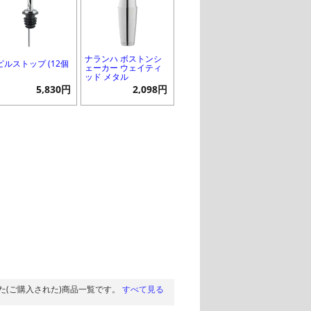
ナランハ ボストンシ
ピルストップ (12個
ェーカー ウェイティ
ッド メタル
5,830円
2,098円
た(ご購入された)商品一覧です。
すべて見る