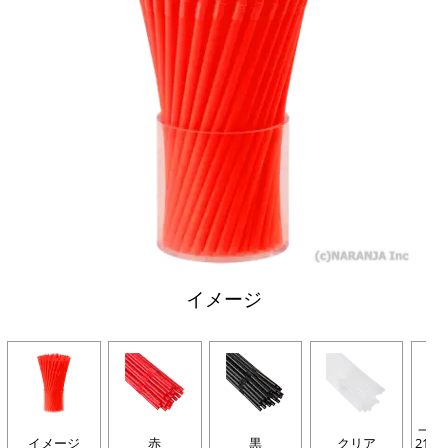
イメージ
一般
イメージ
赤
黒
クリア
21c