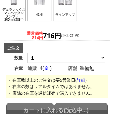
デュラレックス
マンハッタン
模様
ラインアップ
タンブラー
305ml (5834)
通常価格
716円
(本体 651円)
814円
ご注文
数量
通販
4(
※
)
店舗
準備無
在庫
在庫数以上のご注文は要5営業日(
詳細
)
在庫の数はリアルタイムではありません。
店舗の在庫を通信販売で購入できません。
カートに入れる
(読込中...)