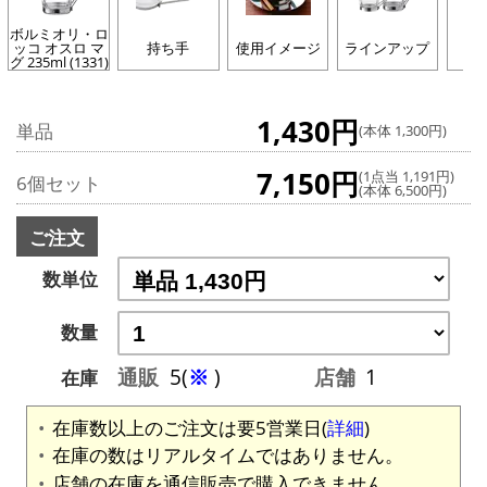
ボルミオリ・ロ
ッコ オスロ マ
持ち手
使用イメージ
ラインアップ
カ
グ 235ml (1331)
1,430円
単品
(本体 1,300円)
7,150円
(1点当 1,191円)
6個セット
(本体 6,500円)
ご注文
数単位
数量
通販
5(
※
)
店舗
1
在庫
在庫数以上のご注文は要5営業日(
詳細
)
在庫の数はリアルタイムではありません。
店舗の在庫を通信販売で購入できません。