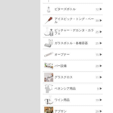
ビターズボトル
12
アイスピック・トング・ペー
39
ル
ピッチャー・デカンタ・カラ
25
フェ
ガラスボトル・各種容器
25
オープナー
15
バー設備
29
グラスクロス
11
ベネンシア用品
9
ワイン用品
19
アブサン
29