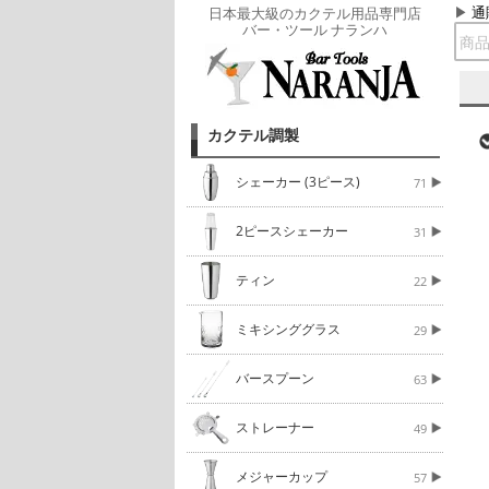
通
日本最大級のカクテル用品専門店
バー・ツール ナランハ
カクテル調製
シェーカー (3ピース)
71
2ピースシェーカー
31
ティン
22
ミキシンググラス
29
バースプーン
63
ストレーナー
49
メジャーカップ
57