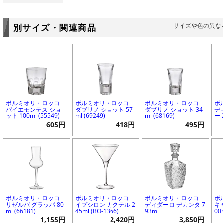
サイズや色の異な
別サイズ・関連商品
ボルミオリ・ロッコ
ボルミオリ・ロッコ
ボルミオリ・ロッコ
ボ
パイエモンテス ショ
ダブリノ ショット 57
ダブリノ ショット 34
デ
ット 100ml (55549)
ml (69249)
ml (68169)
ー 
605円
418円
495円
ボルミオリ・ロッコ
ボルミオリ・ロッコ
ボルミオリ・ロッコ
ボ
リゼルバ グラッパ 80
イプシロン カクテル 2
ディダーロ デカンタ 7
キ
ml (66181)
45ml (BO-1366)
93ml
00
1,155円
2,420円
3,850円