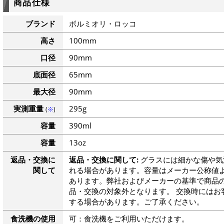
商品仕様
ブランド
ボルミオリ・ロッコ
高さ
100mm
口径
90mm
底面径
65mm
最大径
90mm
実測重量
295g
(
※
)
容量
390ml
容量
13oz
返品・交換に
返品・交換に関して:
グラスには細かな傷や気
関して
れる場合があります。容量はメーカー公称値よ
あります。弊社およびメーカーの基準で商品
品・交換の対象外となります。 交換時にはお
する場合があります。ご了承ください。
食洗機の使用
可：食洗機をご利用いただけます。