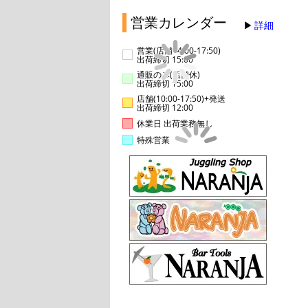
営業カレンダー
詳細
営業(店舗14:00-17:50)
出荷締切 15:00
通販のみ(店舗休)
出荷締切 15:00
店舗(10:00-17:50)+発送
出荷締切 12:00
休業日 出荷業務無し
特殊営業