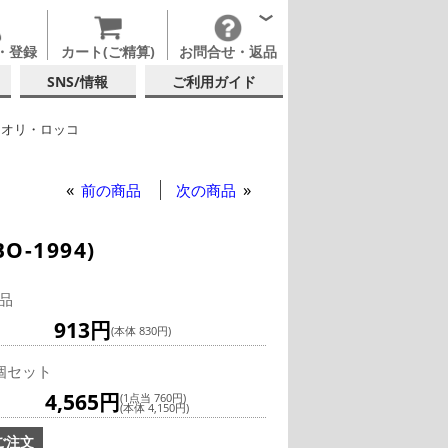
・登録
カート(ご精算)
お問合せ・返品
SNS/情報
ご利用ガイド
ミオリ・ロッコ
ックグラス
前の商品
次の商品
-1994)
品
913円
(本体 830円)
個セット
4,565円
(1点当 760円)
(本体 4,150円)
ご注文