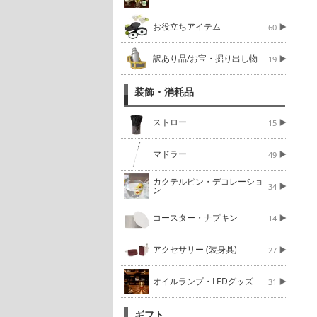
お役立ちアイテム
60
訳あり品/お宝・掘り出し物
19
装飾・消耗品
ストロー
15
マドラー
49
カクテルピン・デコレーショ
34
ン
コースター・ナプキン
14
アクセサリー (装身具)
27
オイルランプ・LEDグッズ
31
ギフト