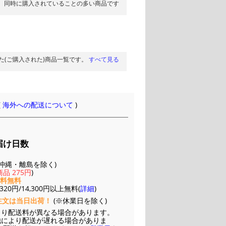
同時に購入されていることの多い商品です
た(ご購入された)商品一覧です。
すべて見る
(
海外への配送について
)
届け日数
(※沖縄・離島を除く)
品 275円
)
送料無料
20円/14,300円以上無料(
詳細
)
注文は当日出荷！
(※休業日を除く)
より配送料が異なる場合があります。
他により配送が遅れる場合がありま