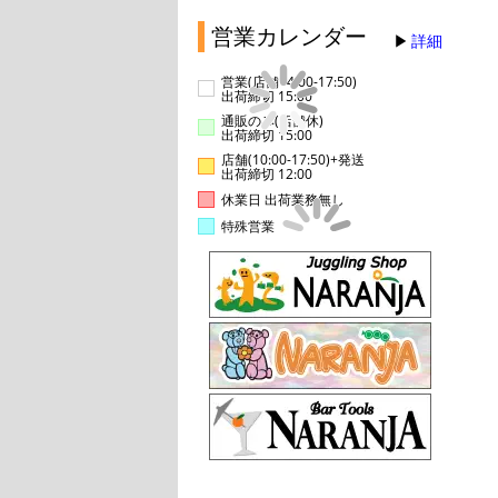
営業カレンダー
詳細
営業(店舗14:00-17:50)
出荷締切 15:00
通販のみ(店舗休)
出荷締切 15:00
店舗(10:00-17:50)+発送
出荷締切 12:00
休業日 出荷業務無し
特殊営業