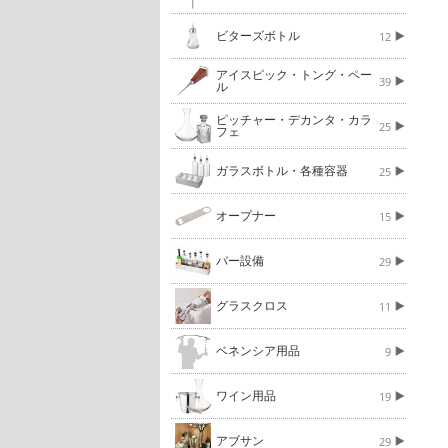
ビターズボトル
12
アイスピック・トング・ペー
39
ル
ピッチャー・デカンタ・カラ
25
フェ
ガラスボトル・各種容器
25
オープナー
15
バー設備
29
グラスクロス
11
ベネンシア用品
9
ワイン用品
19
アブサン
29