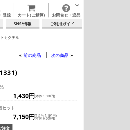
・登録
カート(ご精算)
お問合せ・返品
SNS/情報
ご利用ガイド
ットカクテル
ミオリ・ロッコ
前の商品
次の商品
331)
品
1,430円
(本体 1,300円)
個セット
7,150円
(1点当 1,191円)
(本体 6,500円)
ご注文