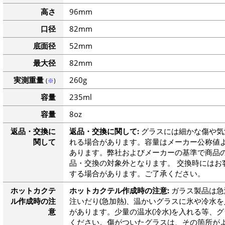
高さ
96mm
口径
82mm
底面径
52mm
最大径
82mm
実測重量
260g
(
※
)
容量
235ml
容量
8oz
返品・交換に
返品・交換に関して:
グラスには細かな傷や気
関して
れる場合があります。容量はメーカー公称値よ
あります。弊社およびメーカーの基準で商品
品・交換の対象外となります。 交換時にはお
する場合があります。ご了承ください。
ホットカクテ
ホットカクテル作成時の注意:
ガラス製品は急
ル作成時の注
注いだり(急加熱)、温かいグラスに氷や冷水を
意
があります。少量の温水(冷水)を入れる等、
ください。傷がついたグラスは、その箇所が