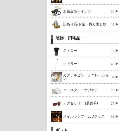
お役立ちアイテム
60
訳あり品/お宝・掘り出し物
19
装飾・消耗品
ストロー
15
マドラー
49
カクテルピン・デコレーショ
34
ン
コースター・ナプキン
14
アクセサリー (装身具)
27
オイルランプ・LEDグッズ
31
ギフト