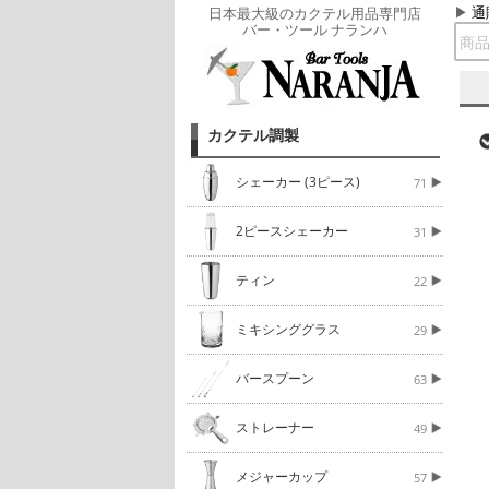
通
日本最大級のカクテル用品専門店
バー・ツール ナランハ
カクテル調製
シェーカー (3ピース)
71
2ピースシェーカー
31
ティン
22
ミキシンググラス
29
バースプーン
63
ストレーナー
49
メジャーカップ
57