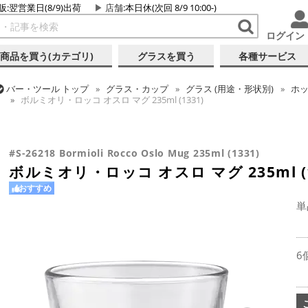
販:翌営業日(8/9)出荷
店舗
:本日休(次回 8/9 10:00-)
ログイン
商品を買う(カテゴリ)
グラスを買う
各種サービス
バー・ツール
トップ
グラス・カップ
グラス (用途・形状別)
ホ
ボルミオリ・ロッコ オスロ マグ 235ml (1331)
バー・ツール
トップ
グラス・カップ
グラス (ブランド別)
ボル
ボルミオリ・ロッコ オスロ マグ 235ml (1331)
#S-26218 Bormioli Rocco Oslo Mug 235ml (1331)
ボルミオリ・ロッコ オスロ マグ 235ml (1
おすすめ
単
6