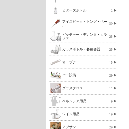
ビターズボトル
12
アイスピック・トング・ペー
39
ル
ピッチャー・デカンタ・カラ
25
フェ
ガラスボトル・各種容器
25
オープナー
15
バー設備
29
グラスクロス
11
ベネンシア用品
9
ワイン用品
19
アブサン
29