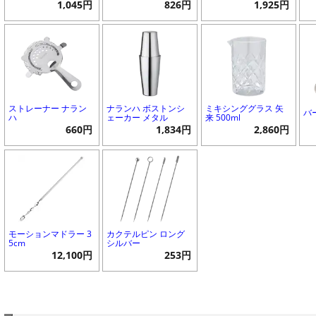
1,045円
826円
1,925円
ストレーナー ナラン
ナランハ ボストンシ
ミキシンググラス 矢
バ
ハ
ェーカー メタル
来 500ml
660円
1,834円
2,860円
モーションマドラー 3
カクテルピン ロング
5cm
シルバー
12,100円
253円