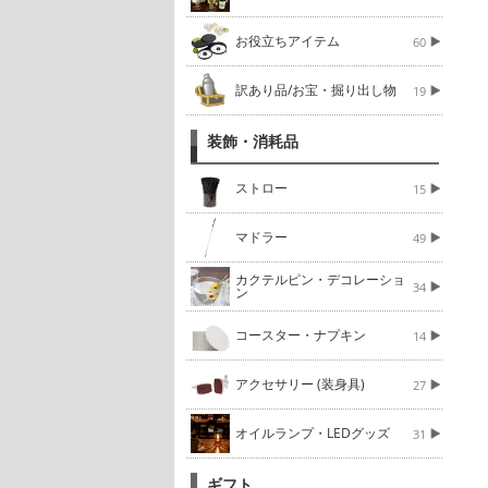
お役立ちアイテム
60
訳あり品/お宝・掘り出し物
19
装飾・消耗品
ストロー
15
マドラー
49
カクテルピン・デコレーショ
34
ン
コースター・ナプキン
14
アクセサリー (装身具)
27
オイルランプ・LEDグッズ
31
ギフト