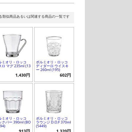
る類似商品あるいは関連する商品の一覧です
ルミオリ・ロッコ
ボルミオリ・ロッコ
ロ マグ 235ml (13
ディダーロ ウイスキ
)
ー 260ml (195)
1,430円
602円
ルミオリ・ロッコ
ボルミオリ・ロッコ
クバー 390ml (BO
ラウンジ D.O.F 370ml
994)
(5449)
913円
1,320円