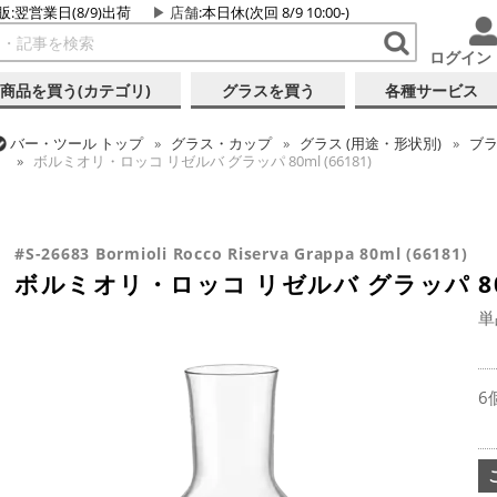
販:翌営業日(8/9)出荷
店舗
:本日休(次回 8/9 10:00-)
ログイン
商品を買う(カテゴリ)
グラスを買う
各種サービス
バー・ツール
トップ
グラス・カップ
グラス (用途・形状別)
ブ
ボルミオリ・ロッコ リゼルバ グラッパ 80ml (66181)
バー・ツール
トップ
グラス・カップ
グラス (用途・形状別)
ス
バー・ツール
トップ
グラス・カップ
グラス (ブランド別)
ボル
ボルミオリ・ロッコ リゼルバ グラッパ 80ml (66181)
ボルミオリ・ロッコ リゼルバ グラッパ 80ml (66181)
#S-26683 Bormioli Rocco Riserva Grappa 80ml (66181)
ボルミオリ・ロッコ リゼルバ グラッパ 80ml
単
6