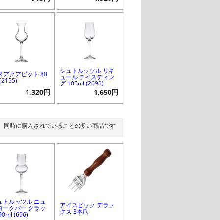
シュトルッツル リキ
R アクアビット 80
ュール テイスティン
(2155)
グ 105ml (2093)
1,320円
1,650円
同時に購入されていることの多い商品です
ュトルッツル ニュ
アイスピック デラッ
ヨークバー グラッ
クス 3本爪
90ml (696)