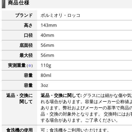
商品仕様
ブランド
ボルミオリ・ロッコ
高さ
143mm
口径
40mm
底面径
56mm
最大径
56mm
実測重量
110g
(
※
)
容量
80ml
容量
3oz
返品・交換に
返品・交換に関して:
グラスには細かな傷や気
関して
れる場合があります。容量はメーカー公称値よ
あります。弊社およびメーカーの基準で商品
品・交換の対象外となります。 交換時にはお
する場合があります。ご了承ください。
食洗機の使用
可：食洗機をご利用いただけます。