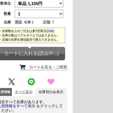
数単位
数量
通販
4(
※
)
店舗
1
在庫
在庫数以上のご注文は要5営業日(
詳細
)
在庫の数はリアルタイムではありません。
店舗の在庫を通信販売で購入できません。
カートに入れる
(読込中...)
カートを見る
・ご精算
入荷情報
すべて表示
在庫切のみ表示
現在すべて在庫があります。
をクリックして
入荷情報をすべて表示
ください。