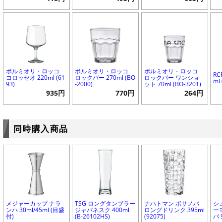
ボルミオリ・ロッコ
ボルミオリ・ロッコ
ボルミオリ・ロッコ
RC
コロッセオ 220ml (61
ロックバー 270ml (BO
ロックバー ワンショ
ml 
93)
-2000)
ット 70ml (BO-3201)
935円
770円
264円
同時購入商品
メジャーカップ ナラ
TSG ロングタンブラー
ナハトマン ボサノバ
シ
ンハ 30ml/45ml (目盛
ジャパネスク 400ml
ロングドリンク 395ml
ー
付)
(B-26102HS)
(92075)
パ 