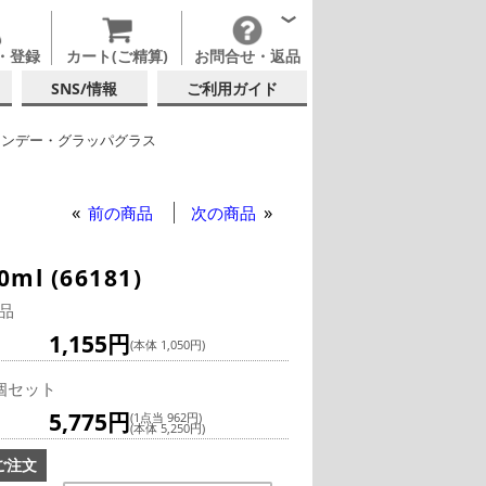
・登録
カート(ご精算)
お問合せ・返品
SNS/情報
ご利用ガイド
ランデー・グラッパグラス
ピリッツ・リキュール
ミオリ・ロッコ
前の商品
次の商品
 (66181)
品
1,155円
(本体 1,050円)
個セット
5,775円
(1点当 962円)
(本体 5,250円)
ご注文