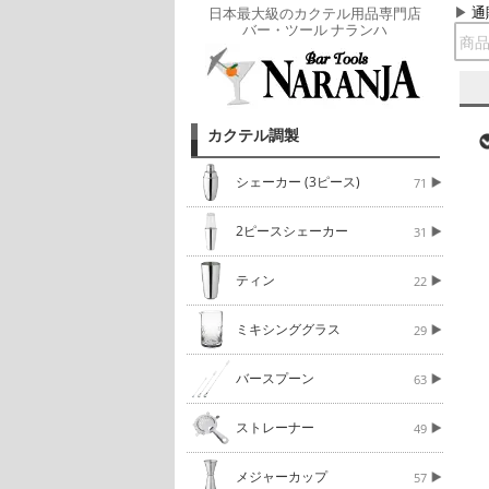
通
日本最大級のカクテル用品専門店
バー・ツール ナランハ
カクテル調製
シェーカー (3ピース)
71
2ピースシェーカー
31
ティン
22
ミキシンググラス
29
バースプーン
63
ストレーナー
49
メジャーカップ
57