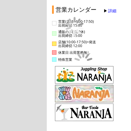
営業カレンダー
詳細
営業(店舗14:00-17:50)
出荷締切 15:00
通販のみ(店舗休)
出荷締切 15:00
店舗(10:00-17:50)+発送
出荷締切 12:00
休業日 出荷業務無し
特殊営業