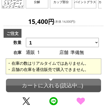
ンシェーカー
分解
カップ部分
パイントグラス
カー
スタンダード
ピンクゴールド
15,400円
(本体 14,000円)
ご注文
数量
通販
1
店舗
準備無
在庫
在庫の数はリアルタイムではありません。
店舗の在庫を通信販売で購入できません。
カートに入れる
(読込中...)