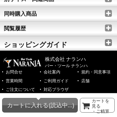
同時購入商品
閲覧履歴
ショッピングガイド
株式会社 ナランハ
バー・ツール ナランハ
お問合せ
会社案内
規約・同意事項
営業時間
ご利用ガイド
店舗
ご注文について
対応ブラウザ
©1999-2026 NARANJA Inc. All Rights Reserved.
カートを
カートに入れる
(読込中...)
見る
・ご精算