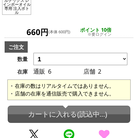
ルナックス レ
インボーオイル
専用 注入ボト
ル
660円
ポイント 10倍
(本体 600円)
※要ログイン
ご注文
数量
通販
6
店舗
2
在庫
在庫の数はリアルタイムではありません。
店舗の在庫を通信販売で購入できません。
カートに入れる
(読込中...)