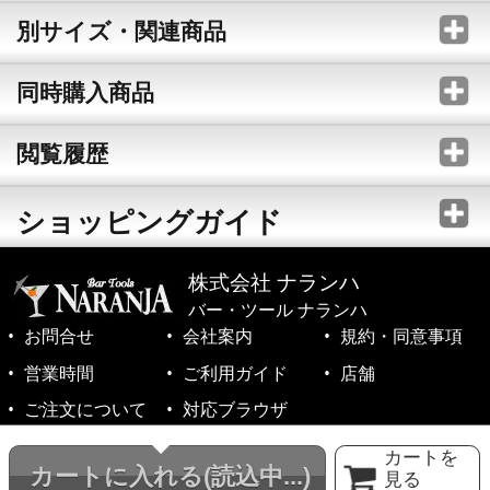
別サイズ・関連商品
同時購入商品
閲覧履歴
ショッピングガイド
株式会社 ナランハ
バー・ツール ナランハ
お問合せ
会社案内
規約・同意事項
営業時間
ご利用ガイド
店舗
ご注文について
対応ブラウザ
©1999-2026 NARANJA Inc. All Rights Reserved.
カートを
カートに入れる
(読込中...)
見る