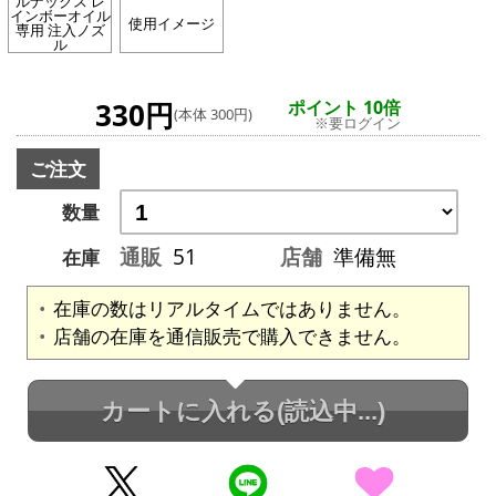
ルナックス レ
インボーオイル
使用イメージ
専用 注入ノズ
ル
330円
ポイント 10倍
(本体 300円)
※要ログイン
ご注文
数量
通販
51
店舗
準備無
在庫
在庫の数はリアルタイムではありません。
店舗の在庫を通信販売で購入できません。
カートに入れる
(読込中...)