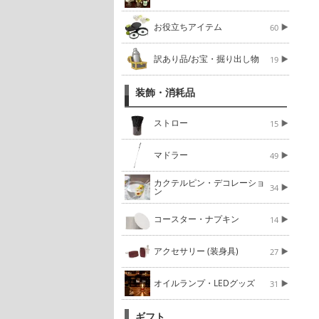
お役立ちアイテム
60
訳あり品/お宝・掘り出し物
19
装飾・消耗品
ストロー
15
マドラー
49
カクテルピン・デコレーショ
34
ン
コースター・ナプキン
14
アクセサリー (装身具)
27
オイルランプ・LEDグッズ
31
ギフト