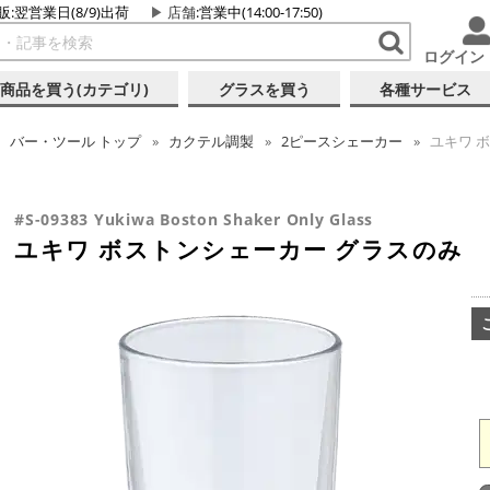
販:翌営業日(8/9)出荷
店舗
:営業中(14:00-17:50)
ログイン
商品を買う(カテゴリ)
グラスを買う
各種サービス
バー・ツール
トップ
カクテル調製
2ピースシェーカー
ユキワ 
#S-09383 Yukiwa Boston Shaker Only Glass
ユキワ ボストンシェーカー グラスのみ