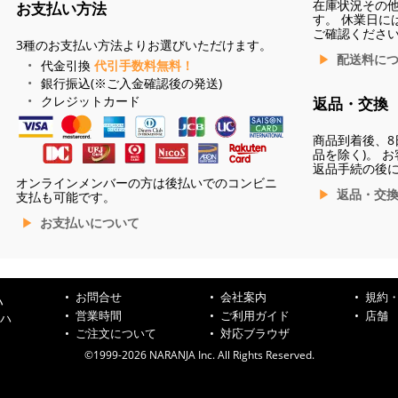
在庫状況その
お支払い方法
す。 休業日に
ご確認くださ
3種のお支払い方法よりお選びいただけます。
配送料に
代金引換
代引手数料無料！
銀行振込(※ご入金確認後の発送)
クレジットカード
返品・交換
商品到着後、8
品を除く)。 
返品手続の後
オンラインメンバーの方は後払いでのコンビニ
返品・交
支払も可能です。
お支払いについて
お問合せ
会社案内
規約
ハ
営業時間
ご利用ガイド
店舗
ンハ
ご注文について
対応ブラウザ
©1999-2026 NARANJA Inc. All Rights Reserved.