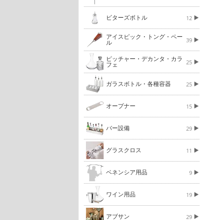
ビターズボトル
12
アイスピック・トング・ペー
39
ル
ピッチャー・デカンタ・カラ
25
フェ
ガラスボトル・各種容器
25
オープナー
15
バー設備
29
グラスクロス
11
ベネンシア用品
9
ワイン用品
19
アブサン
29