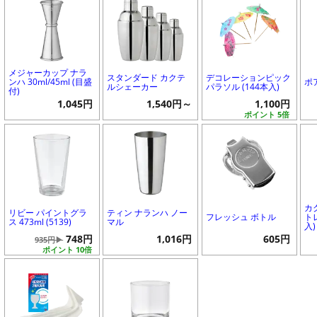
メジャーカップ ナラ
スタンダード カクテ
デコレーションピック
ンハ 30ml/45ml (目盛
ポ
ルシェーカー
パラソル (144本入)
付)
1,045円
1,540円～
1,100円
ポイント 5倍
カ
リビー パイントグラ
ティン ナランハ ノー
フレッシュ ボトル
トレ
ス 473ml (5139)
マル
入)
748円
1,016円
605円
935円▶
ポイント 10倍