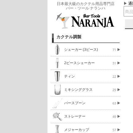
通
日本最大級のカクテル用品専門店
バー・ツール ナランハ
カクテル調製
シェーカー (3ピース)
71
2ピースシェーカー
31
ティン
22
ミキシンググラス
29
バースプーン
63
ストレーナー
49
メジャーカップ
57