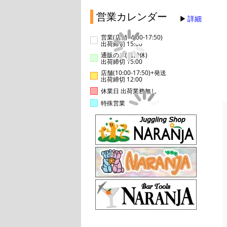
営業カレンダー
詳細
営業(店舗14:00-17:50)
出荷締切 15:00
通販のみ(店舗休)
出荷締切 15:00
店舗(10:00-17:50)+発送
出荷締切 12:00
休業日 出荷業務無し
特殊営業