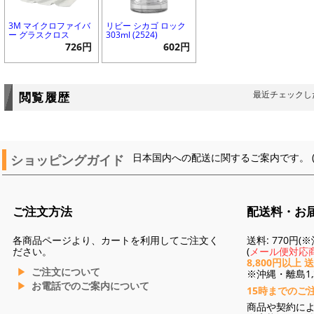
3M マイクロファイバ
リビー シカゴ ロック
ー グラスクロス
303ml (2524)
726円
602円
最近チェックし
閲覧履歴
ショッピングガイド
日本国内への配送に関するご案内です。 
ご注文方法
配送料・お
各商品ページより、カートを利用してご注文く
送料: 770円
ださい。
(
メール便対応商
8,800円以上 
ご注文について
※沖縄・離島1,3
お電話でのご案内について
15時までのご
商品や契約に