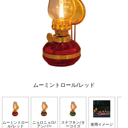
ムーミントロール/レッド
ムーミントロー
ニョロニョロ/
スナフキン/タ
使用イメージ
全
ル/レッド
アンバー
ーコイズ