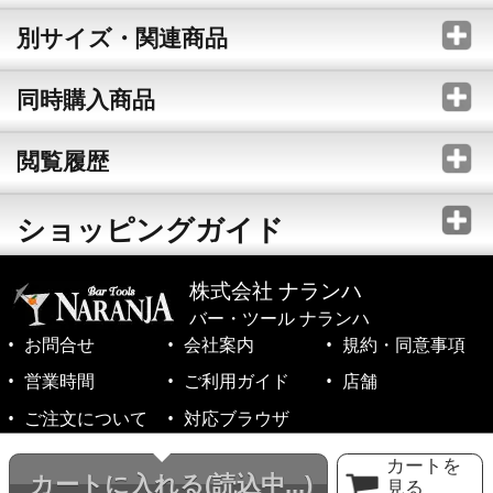
別サイズ・関連商品
同時購入商品
閲覧履歴
ショッピングガイド
株式会社 ナランハ
バー・ツール ナランハ
お問合せ
会社案内
規約・同意事項
営業時間
ご利用ガイド
店舗
ご注文について
対応ブラウザ
©1999-2026 NARANJA Inc. All Rights Reserved.
カートを
カートに入れる
(読込中...)
見る