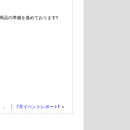
商品の準備を進めております‼
。。
7月イベントレポート❗
»