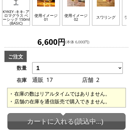
KYKEY -キキ- ア
ロマグラス ベ
使用イメージ
使用イメージ
スワリング
ライ
ーシック 150ml
01
02
(BASIC)
6,600円
(本体 6,000円)
ご注文
数量
通販
17
店舗
2
在庫
在庫の数はリアルタイムではありません。
店舗の在庫を通信販売で購入できません。
カートに入れる
(読込中...)