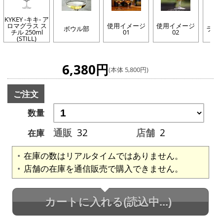
KYKEY -キキ- ア
ロマグラス ス
使用イメージ
使用イメージ
ボウル部
ライ
チル 250ml
01
02
(STILL)
6,380円
(本体 5,800円)
ご注文
数量
通販
32
店舗
2
在庫
在庫の数はリアルタイムではありません。
店舗の在庫を通信販売で購入できません。
カートに入れる
(読込中...)