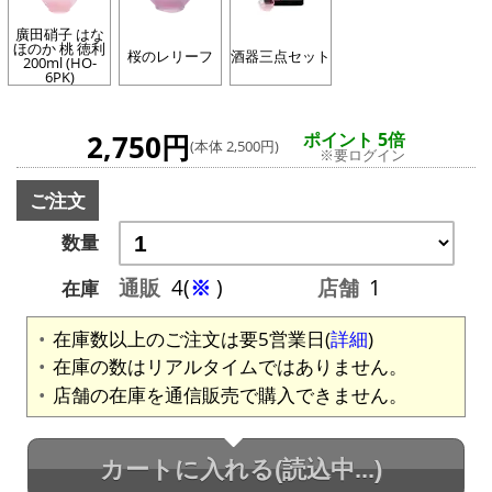
廣田硝子 はな
ほのか 桃 徳利
桜のレリーフ
酒器三点セット
200ml (HO-
6PK)
2,750円
ポイント 5倍
(本体 2,500円)
※要ログイン
ご注文
数量
通販
4(
※
)
店舗
1
在庫
在庫数以上のご注文は要5営業日(
詳細
)
在庫の数はリアルタイムではありません。
店舗の在庫を通信販売で購入できません。
カートに入れる
(読込中...)