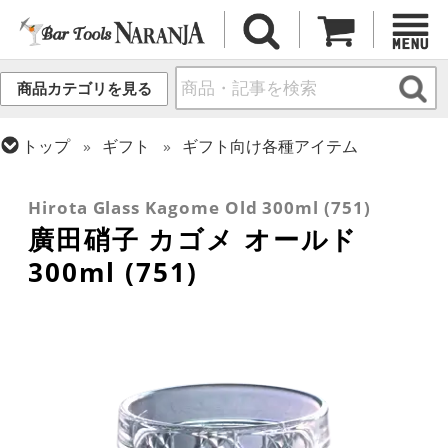
商品カテゴリを見る
トップ
ギフト
ギフト向け各種アイテム
トップ
グラス・カップ
グラス (用途・形状別)
トップ
グラス・カップ
グラス (ブランド別)
ロックグラス
その他ブランド
Hirota Glass Kagome Old 300ml (751)
廣田硝子 カゴメ オールド
300ml (751)