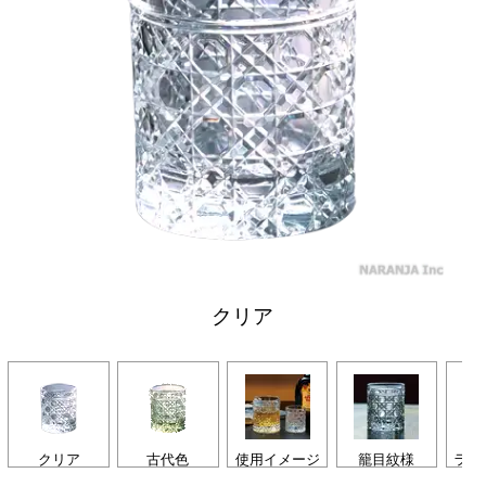
クリア
クリア
古代色
使用イメージ
籠目紋様
ライ