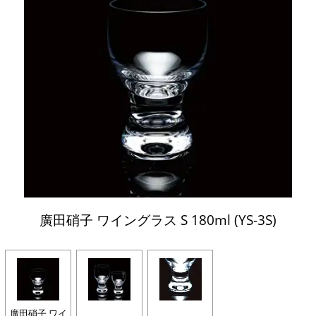
廣田硝子 ワイングラス S 180ml (YS-3S)
廣田硝子 ワイ