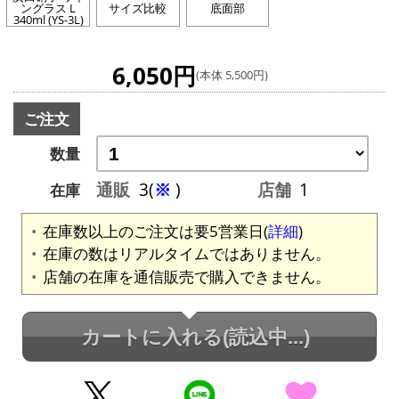
ングラス L
サイズ比較
底面部
340ml (YS-3L)
6,050円
(本体 5,500円)
ご注文
数量
通販
3(
※
)
店舗
1
在庫
在庫数以上のご注文は要5営業日(
詳細
)
在庫の数はリアルタイムではありません。
店舗の在庫を通信販売で購入できません。
カートに入れる
(読込中...)