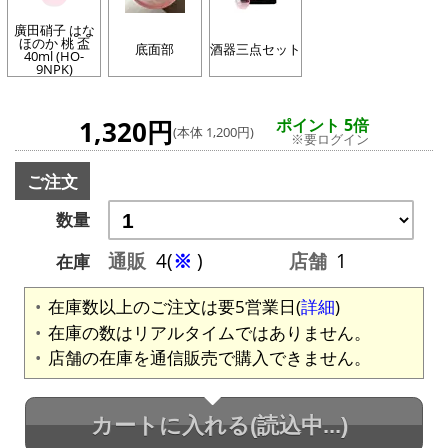
廣田硝子 はな
ほのか 桃 盃
底面部
酒器三点セット
40ml (HO-
9NPK)
1,320円
ポイント 5倍
(本体 1,200円)
※要ログイン
ご注文
数量
通販
4(
※
)
店舗
1
在庫
在庫数以上のご注文は要5営業日(
詳細
)
在庫の数はリアルタイムではありません。
店舗の在庫を通信販売で購入できません。
カートに入れる
(読込中...)